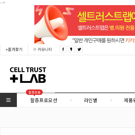
-->
+즐겨찾기
커뮤니티
할증전용
할증프로모션
라인별
제품