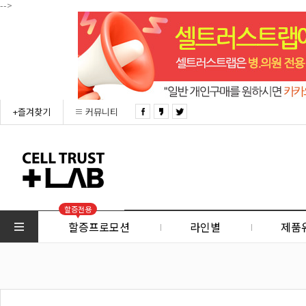
-->
+즐겨찾기
커뮤니티
할증전용
할증프로모션
라인별
제품