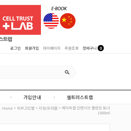
0
로그인
회원가입
마이페이지
주문조회
장바구니
가입안내
셀트러스트랩
>
>
> 에이씨셀 인텐시브 밸런싱 토너
Home
피부고민별
지성/트러블
1000ml