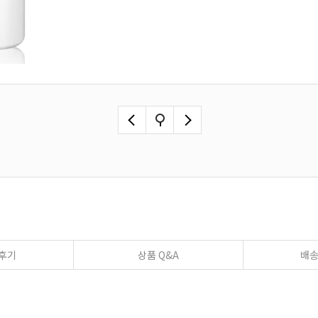
후기
상품 Q&A
배