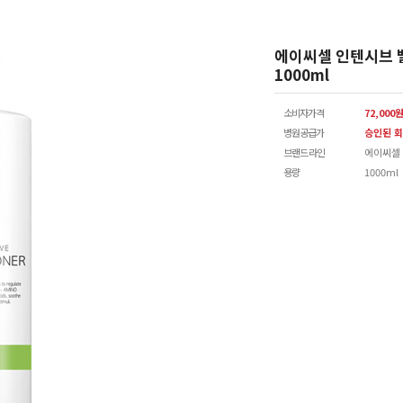
에이씨셀 인텐시브 
1000ml
소비자가격
72,000
병원공급가
승인된 회
브랜드 라인
에이씨셀
용량
1000ml