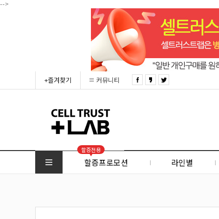
-->
+즐겨찾기
커뮤니티
할증전용
할증프로모션
라인별