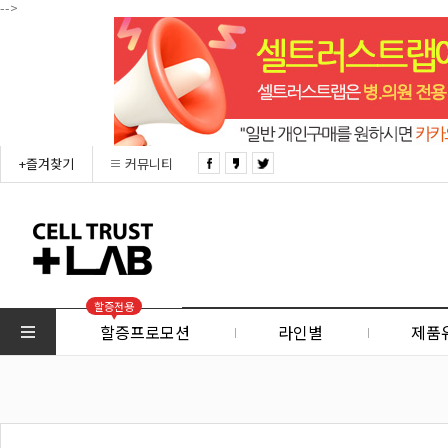
-->
+즐겨찾기
커뮤니티
할증전용
할증프로모션
라인별
제품