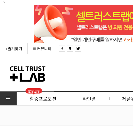
-->
+즐겨찾기
커뮤니티
할증전용
할증프로모션
라인별
제품