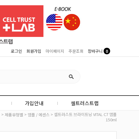
0
로그인
회원가입
마이페이지
주문조회
장바구니
가입안내
셀트러스트랩
>
>
> 셀트러스트 브라이트닝 VITAL C7 앰플
e
제품유형별
앰플 / 에센스
150ml