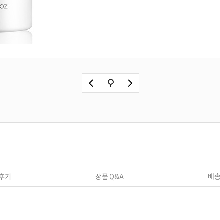
후기
상품 Q&A
배