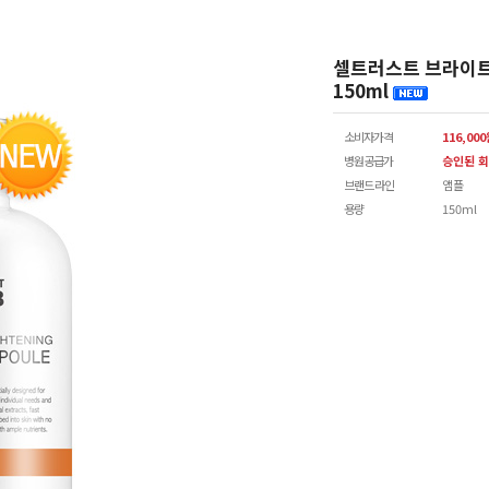
셀트러스트 브라이트닝
150ml
소비자가격
116,00
병원공급가
승인된 회
브랜드 라인
앰플
용량
150ml