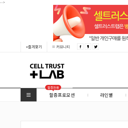
-->
+즐겨찾기
커뮤니티
할증전용
할증프로모션
라인별