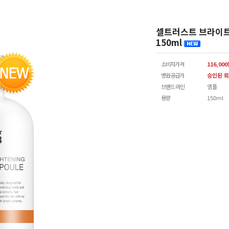
셀트러스트 브라이트닝
150ml
소비자가격
116,00
병원공급가
승인된 회
브랜드 라인
앰플
용량
150ml