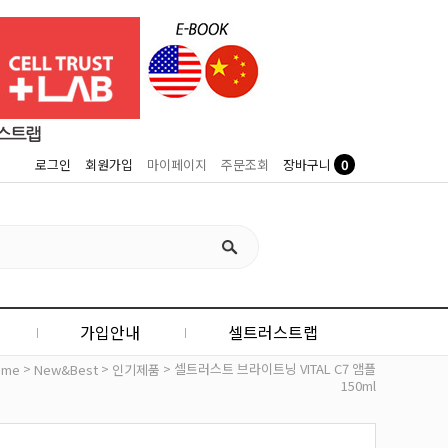
0
로그인
회원가입
마이페이지
주문조회
장바구니
가입안내
셀트러스트랩
>
>
> 셀트러스트 브라이트닝 VITAL C7 앰플
ome
New&Best
인기제품
150ml