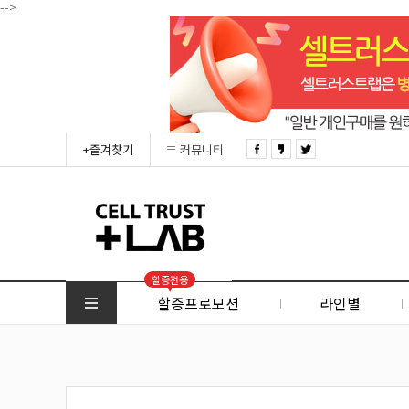
-->
+즐겨찾기
커뮤니티
할증전용
할증프로모션
라인별