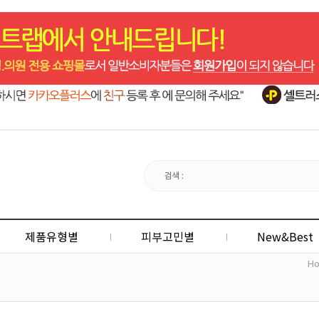
제품유형별
피부고민별
New&Best
H