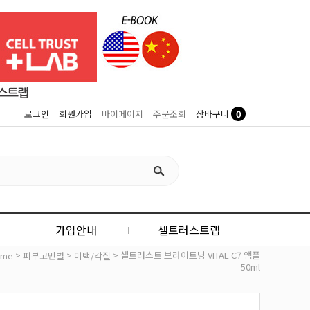
0
로그인
회원가입
마이페이지
주문조회
장바구니
가입안내
셀트러스트랩
>
>
> 셀트러스트 브라이트닝 VITAL C7 앰플
ome
피부고민별
미백/각질
50ml