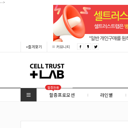
-->
+즐겨찾기
커뮤니티
할증전용
할증프로모션
라인별