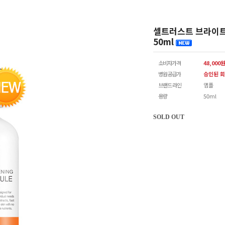
셀트러스트 브라이트닝
50ml
소비자가격
48,000
병원공급가
승인된 회
브랜드 라인
앰플
용량
50ml
SOLD OUT