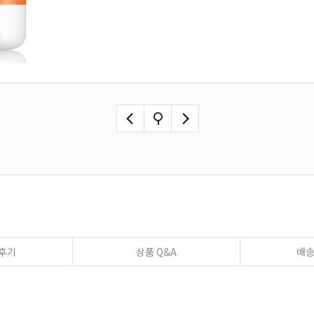
후기
상품 Q&A
배