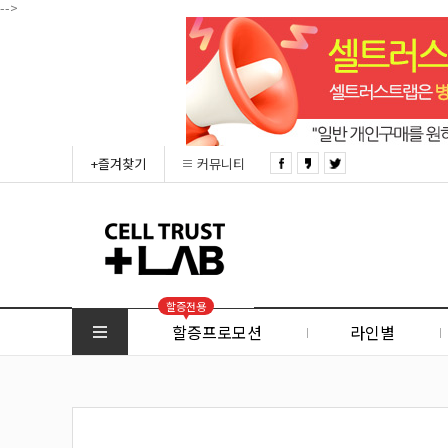
-->
+즐겨찾기
커뮤니티
할증전용
할증프로모션
라인별