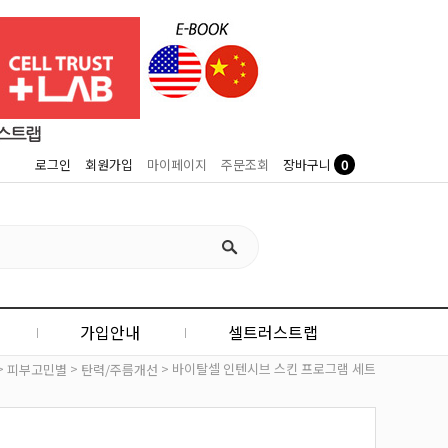
0
로그인
회원가입
마이페이지
주문조회
장바구니
가입안내
셀트러스트랩
>
>
> 바이탈셀 인텐시브 스킨 프로그램 세트
피부고민별
탄력/주름개선