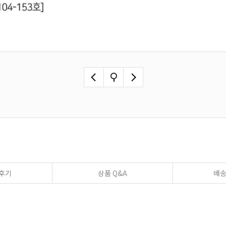
후기
상품 Q&A
배