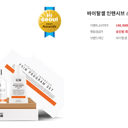
바이탈셀 인텐시브 
이벤트 소비자가
148,00
병원공급가
승인된 회
브랜드 라인
바이탈셀