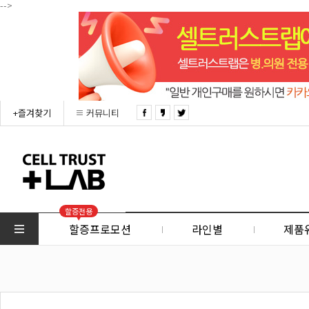
-->
+즐겨찾기
커뮤니티
할증전용
할증프로모션
라인별
제품