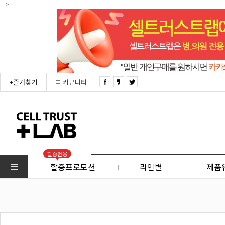
-->
+즐겨찾기
커뮤니티
할증전용
할증프로모션
라인별
제품