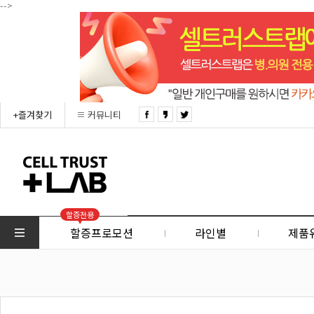
-->
+즐겨찾기
커뮤니티
할증전용
할증프로모션
라인별
제품