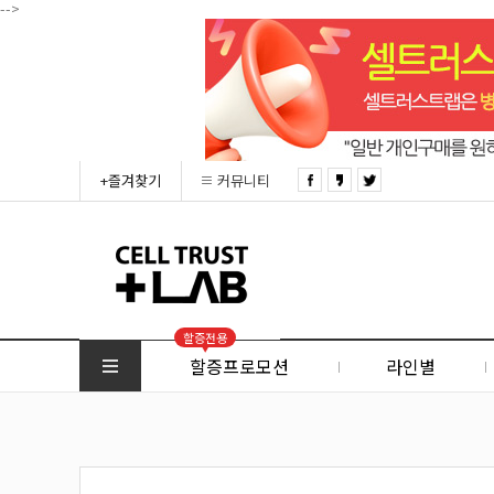
-->
+즐겨찾기
커뮤니티
할증전용
할증프로모션
라인별