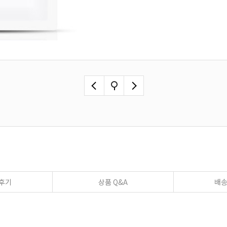
후기
상품 Q&A
배