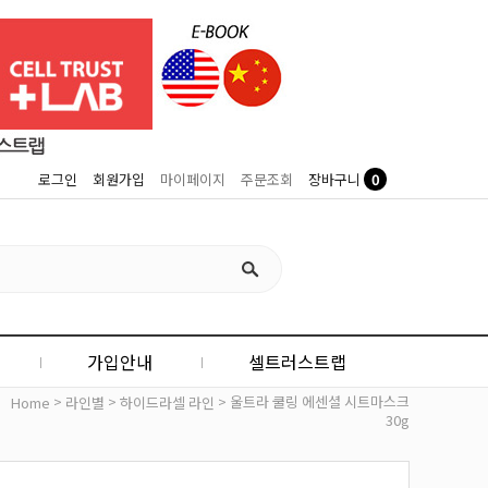
0
로그인
회원가입
마이페이지
주문조회
장바구니
가입안내
셀트러스트랩
>
>
> 울트라 쿨링 에센셜 시트마스크
Home
라인별
하이드라셀 라인
30g