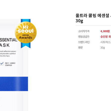
울트라 쿨링 에센셜
30g
소비자가격
4,000원
병원공급가
승인된 회
브랜드 라인
시트마스
용량
30g