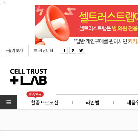
-->
+즐겨찾기
커뮤니티
할증전용
할증프로모션
라인별
제품