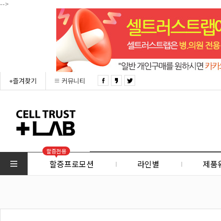
-->
+즐겨찾기
커뮤니티
할증전용
할증프로모션
라인별
제품