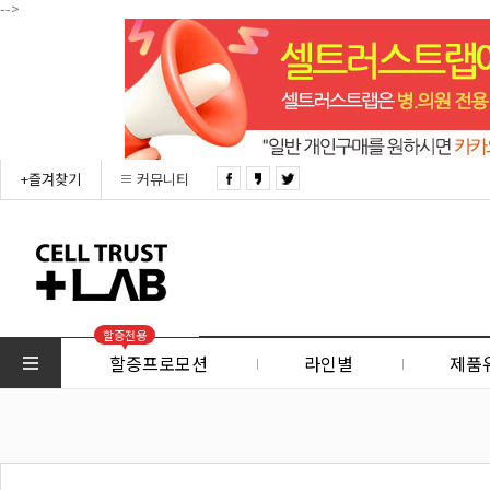
-->
+즐겨찾기
커뮤니티
할증전용
할증프로모션
라인별
제품