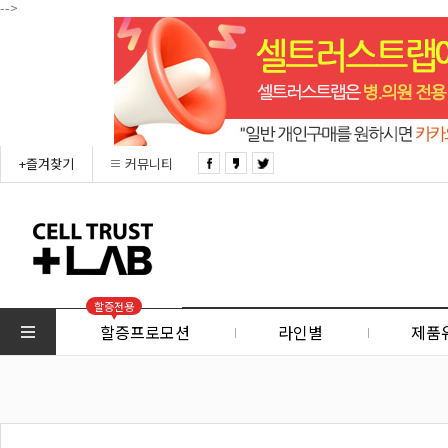
-->
+즐겨찾기
커뮤니티
할증전용
할증프로모션
라인별
제품