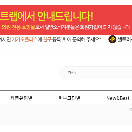
제품유형별
피부고민별
New&Best
H