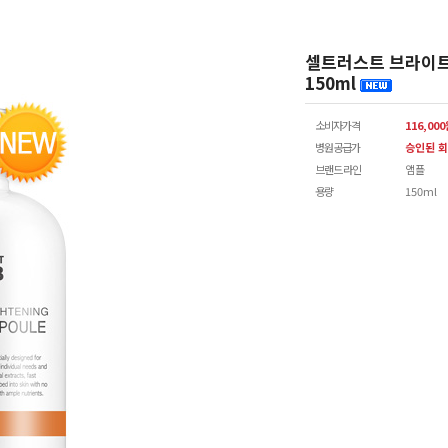
셀트러스트 브라이트닝
150ml
소비자가격
116,00
병원공급가
승인된 회
브랜드 라인
앰플
용량
150ml