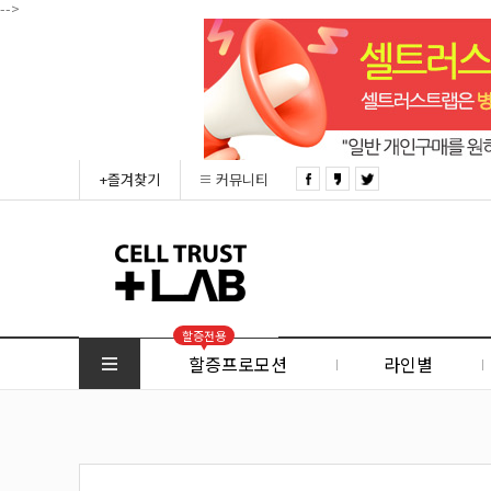
-->
+즐겨찾기
커뮤니티
할증전용
할증프로모션
라인별