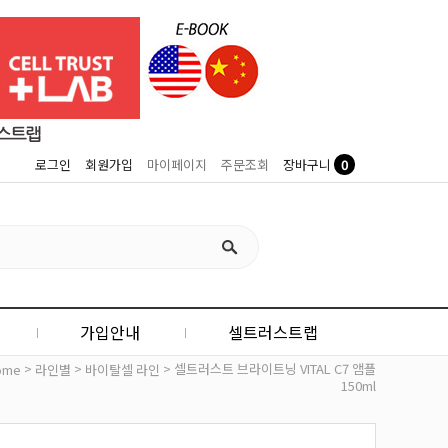
0
로그인
회원가입
마이페이지
주문조회
장바구니
가입안내
셀트러스트랩
>
>
> 셀트러스트 브라이트닝 VITAL C7 앰플
ome
라인별
바이탈셀 라인
150ml