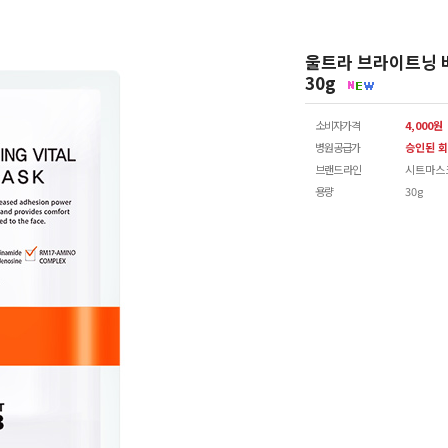
울트라 브라이트닝 
30g
소비자가격
4,000원
병원공급가
승인된 회
브랜드 라인
시트마스
용량
30g