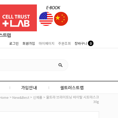
0
로그인
회원가입
마이페이지
주문조회
장바구니
가입안내
셀트러스트랩
>
>
> 울트라 브라이트닝 바이탈 시트마스크
Home
New&Best
신제품
30g