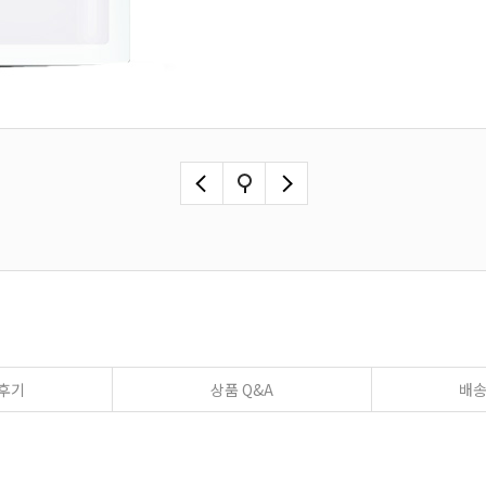
후기
상품 Q&A
배