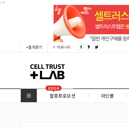
-->
+즐겨찾기
커뮤니티
할증전용
할증프로모션
라인별