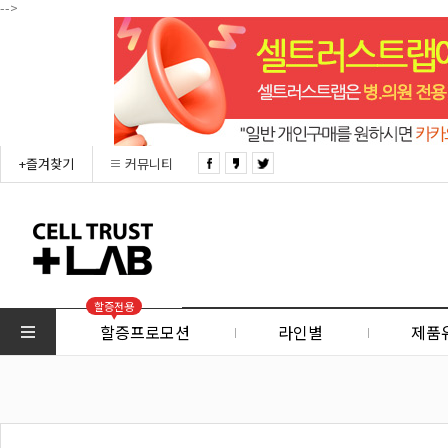
-->
+즐겨찾기
커뮤니티
할증전용
할증프로모션
라인별
제품