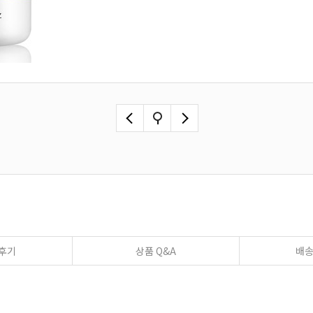
후기
상품 Q&A
배