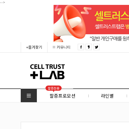
-->
+즐겨찾기
커뮤니티
할증전용
할증프로모션
라인별