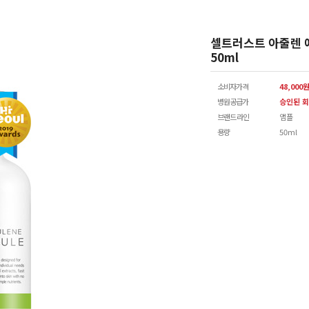
셀트러스트 아줄렌 
50ml
소비자가격
48,000
병원공급가
승인된 회
브랜드 라인
앰플
용량
50ml