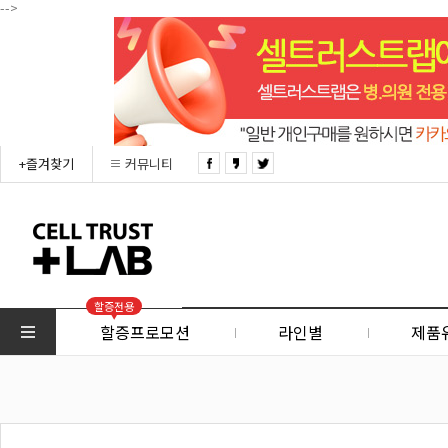
-->
+즐겨찾기
커뮤니티
할증전용
할증프로모션
라인별
제품