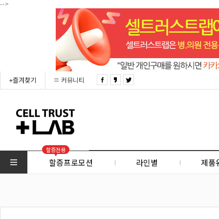
-->
+즐겨찾기
커뮤니티
할증전용
할증프로모션
라인별
제품