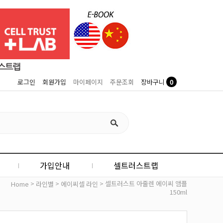
0
로그인
회원가입
마이페이지
주문조회
장바구니
가입안내
셀트러스트랩
>
>
> 셀트러스트 아줄렌 에이씨 앰플
Home
라인별
에이씨셀 라인
150ml