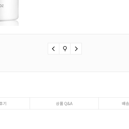
후기
상품 Q&A
배