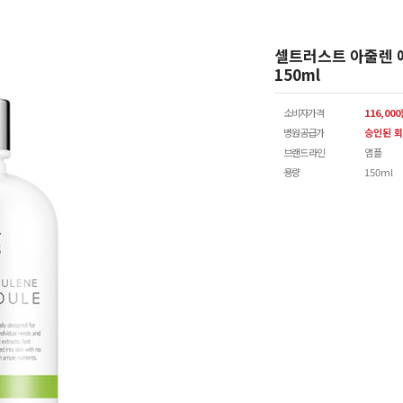
셀트러스트 아줄렌 
150ml
소비자가격
116,00
병원공급가
승인된 회
브랜드 라인
앰플
용량
150ml