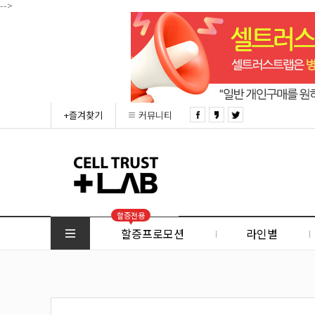
-->
+즐겨찾기
커뮤니티
할증전용
할증프로모션
라인별