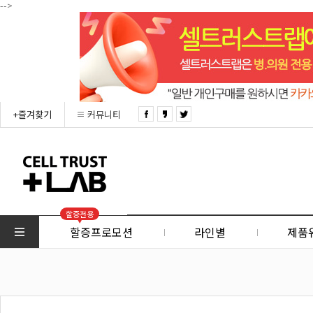
-->
+즐겨찾기
커뮤니티
할증전용
할증프로모션
라인별
제품