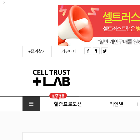
-->
+즐겨찾기
커뮤니티
할증전용
할증프로모션
라인별