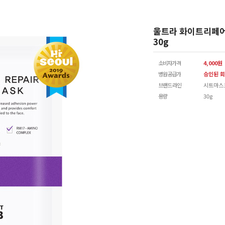
울트라 화이트리페
30g
소비자가격
4,000원
병원공급가
승인된 회
브랜드 라인
시트마스
용량
30g