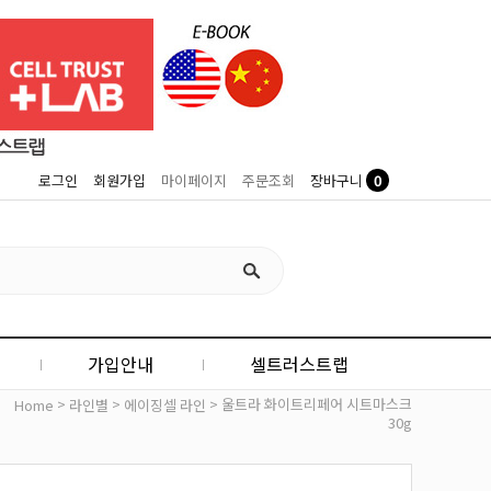
0
로그인
회원가입
마이페이지
주문조회
장바구니
가입안내
셀트러스트랩
>
>
> 울트라 화이트리페어 시트마스크
Home
라인별
에이징셀 라인
30g