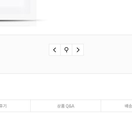
후기
상품 Q&A
배