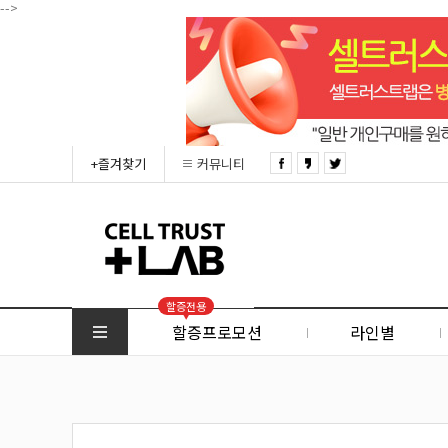
-->
+즐겨찾기
커뮤니티
할증전용
할증프로모션
라인별