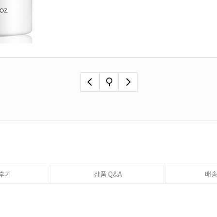
후기
상품 Q&A
배