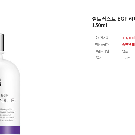
셀트러스트 EGF 리
150ml
소비자가격
116,00
병원공급가
승인된 회
브랜드 라인
앰플
용량
150ml