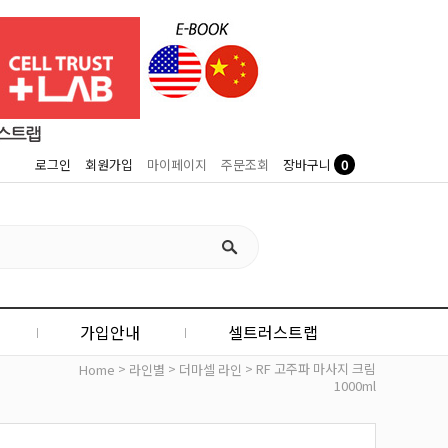
0
로그인
회원가입
마이페이지
주문조회
장바구니
가입안내
셀트러스트랩
>
>
> RF 고주파 마사지 크림
Home
라인별
더마셀 라인
1000ml