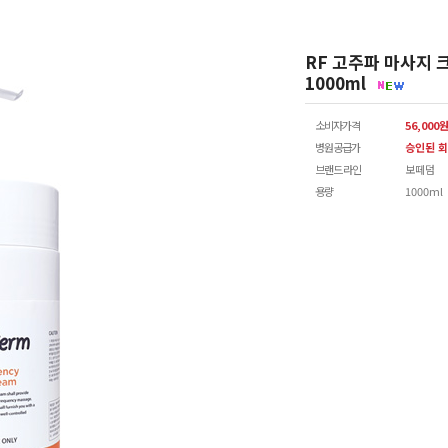
RF 고주파 마사지 
1000ml
소비자가격
56,000
병원공급가
승인된 회
브랜드 라인
보떼덤
용량
1000ml