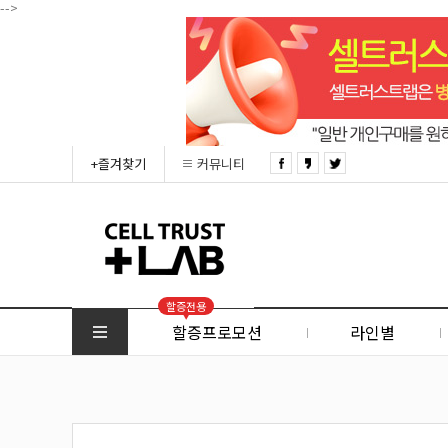
-->
+즐겨찾기
커뮤니티
할증전용
할증프로모션
라인별