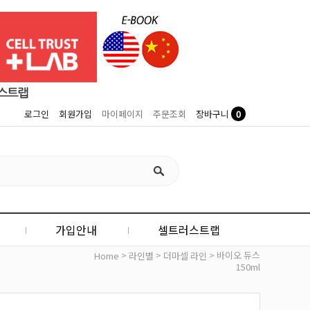
0
로그인
회원가입
마이페이지
주문조회
장바구니
가입안내
셀트러스트랩
>
>
> 바이오 듀스
Home
라인별
더마셀 라인
150ml