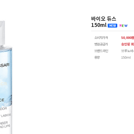
바이오 듀스
150ml
소비자가격
50,000
병원공급가
승인된 회
브랜드 라인
브루노바
용량
150ml