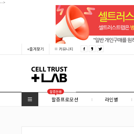
-->
+즐겨찾기
커뮤니티
할증전용
할증프로모션
라인별