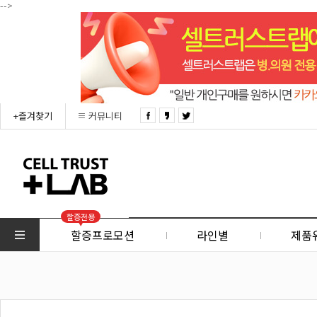
-->
+즐겨찾기
커뮤니티
할증전용
할증프로모션
라인별
제품