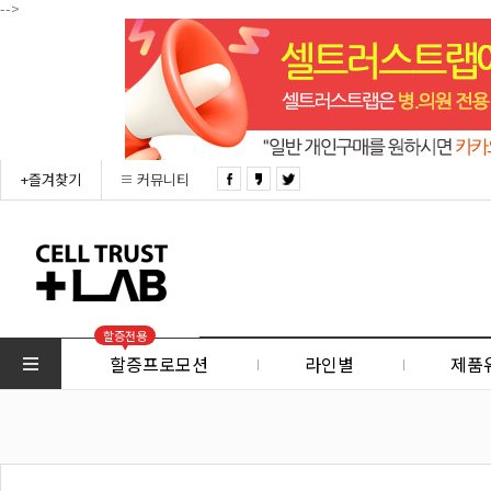
-->
+즐겨찾기
커뮤니티
할증전용
할증프로모션
라인별
제품