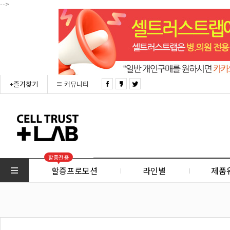
-->
+즐겨찾기
커뮤니티
할증전용
할증프로모션
라인별
제품