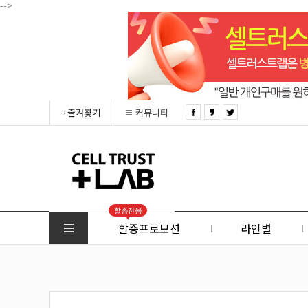
-->
+즐겨찾기
커뮤니티
할증전용
할증프로모션
라인별