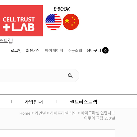
0
로그인
회원가입
마이페이지
주문조회
장바구니
가입안내
셀트러스트랩
>
>
> 하이드라셀 인텐시브
Home
라인별
하이드라셀 라인
아쿠아 크림 250ml