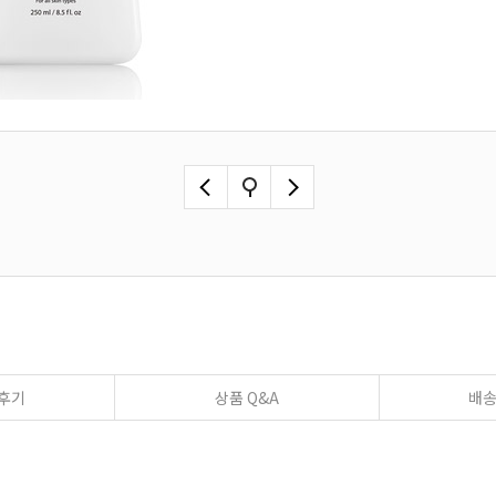
후기
상품 Q&A
배