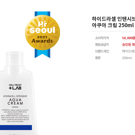
하이드라셀 인텐시
아쿠아 크림 250ml
소비자가격
58,000
병원공급가
승인된 회
브랜드 라인
하이드라
용량
250ml