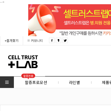
-->
+즐겨찾기
커뮤니티
할증전용
할증프로모션
라인별
제품