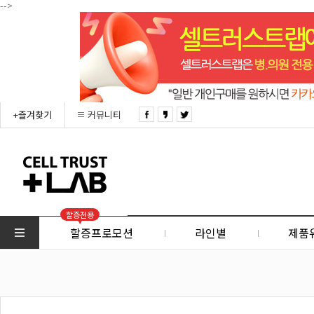
-->
+즐겨찾기
커뮤니티
할증전용
할증프로모션
라인별
제품