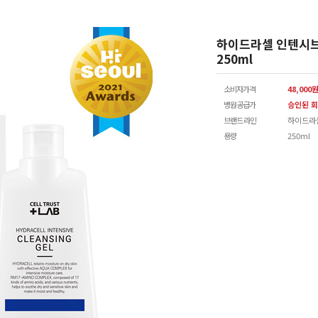
하이드라셀 인텐시브
250ml
소비자가격
48,000
병원공급가
승인된 회
브랜드 라인
하이드라
용량
250ml