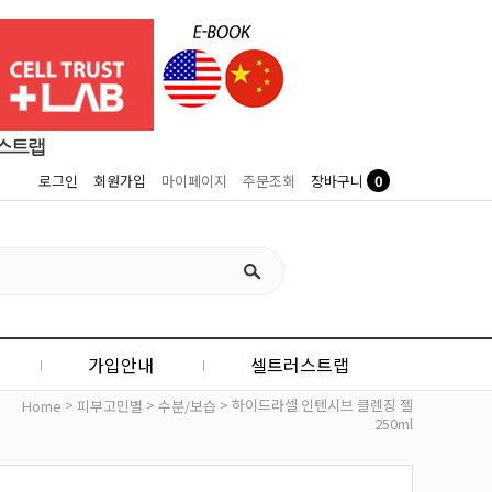
0
로그인
회원가입
마이페이지
주문조회
장바구니
가입안내
셀트러스트랩
>
>
> 하이드라셀 인텐시브 클렌징 젤
Home
피부고민별
수분/보습
250ml