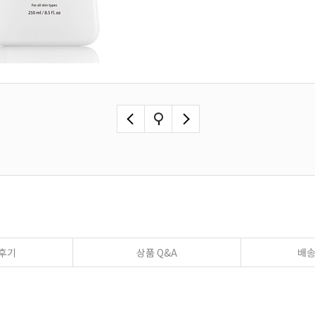
후기
상품 Q&A
배