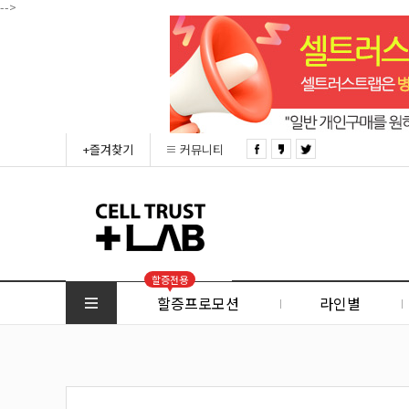
-->
+즐겨찾기
커뮤니티
할증전용
할증프로모션
라인별