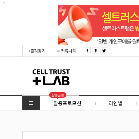
-->
+즐겨찾기
커뮤니티
할증전용
할증프로모션
라인별