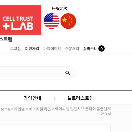
0
로그인
회원가입
마이페이지
주문조회
장바구니
가입안내
셀트러스트랩
>
>
> 에이씨셀 인텐시브 클리어 폼클렌저
Home
라인별
에이씨셀 라인
250ml