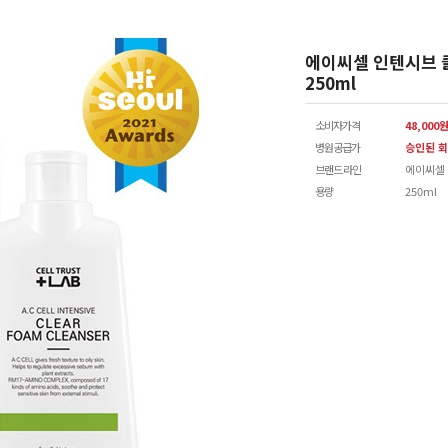
에이씨셀 인텐시브 
250ml
소비자가격
48,000
병원공급가
승인된 회
브랜드 라인
에이씨셀
용량
250ml