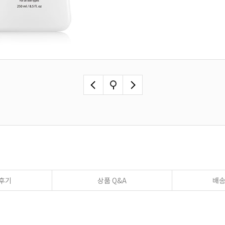
후기
상품 Q&A
배