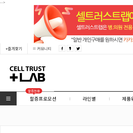
-->
+즐겨찾기
커뮤니티
할증전용
할증프로모션
라인별
제품