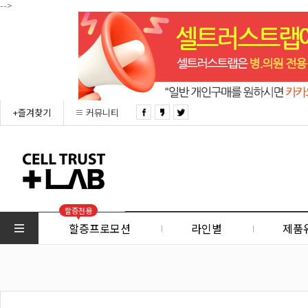
-->
+즐겨찾기
커뮤니티
할증전용
할증프로모션
라인별
제품