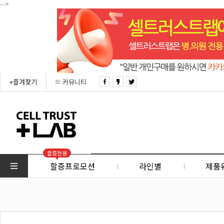
-->
+즐겨찾기
커뮤니티
할증전용
할증프로모션
라인별
제품