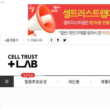
-->
+즐겨찾기
커뮤니티
할증전용
할증프로모션
라인별
제품