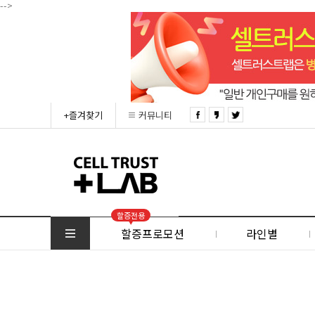
-->
+즐겨찾기
커뮤니티
할증전용
할증프로모션
라인별