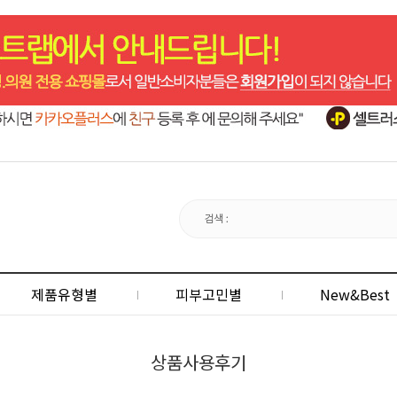
제품유형별
피부고민별
New&Best
상품사용후기