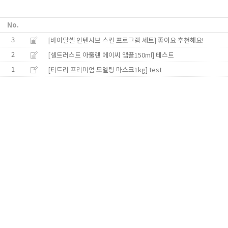
No.
3
[바이탈셀 인텐시브 스킨 프로그램 세트]
좋아요 추천해요!
2
[셀트러스트 아줄렌 에이씨 앰플150ml]
테스트
1
[티트리 프리미엄 모델링 마스크1kg]
test