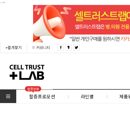
-->
+즐겨찾기
커뮤니티
할증전용
할증프로모션
라인별
제품