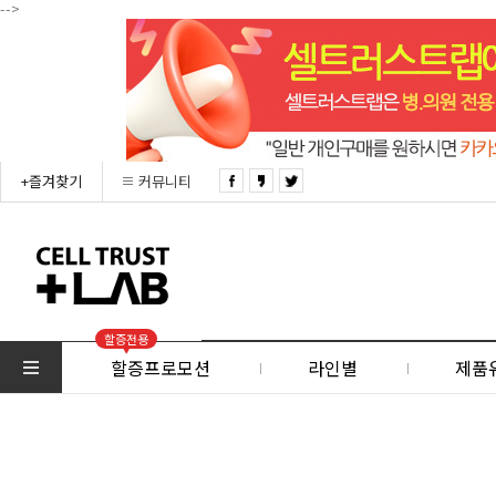
-->
+즐겨찾기
커뮤니티
할증전용
할증프로모션
라인별
제품