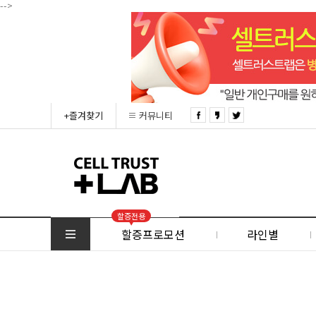
-->
+즐겨찾기
커뮤니티
할증전용
할증프로모션
라인별