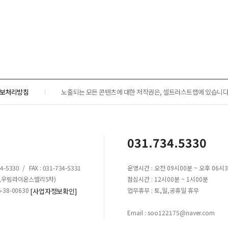
보처리방침
노출되는 모든 콘텐츠에 대한 저작권은, 셀트러스트랩에 있습니다.
031.734.5330
5330 / FAX : 031-734-5331
운영시간 : 오전 09시00분 ~ 오후 06시
원동,우림라이온스밸리5차)
점심시간 : 12시00분 ~ 1시00분
38-00630
업무휴무 : 토,일,공휴일 휴무
[사업자정보확인]
Email : soo122175@naver.com