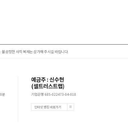
 불공정한 사적 복제는 삼가해 주시길 바랍니다.
예금주 : 신수현
(셀트러스트랩)
30분
기업은행 685-022473-04-018
인터넷 뱅킹 바로가기