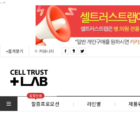
-->
+즐겨찾기
커뮤니티
할증전용
할증프로모션
라인별
제품