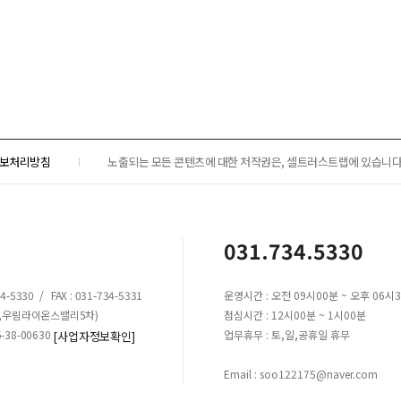
보처리방침
노출되는 모든 콘텐츠에 대한 저작권은, 셀트러스트랩에 있습니다.
031.734.5330
5330 / FAX : 031-734-5331
운영시간 : 오전 09시00분 ~ 오후 06시
원동,우림라이온스밸리5차)
점심시간 : 12시00분 ~ 1시00분
38-00630
업무휴무 : 토,일,공휴일 휴무
[사업자정보확인]
Email : soo122175@naver.com