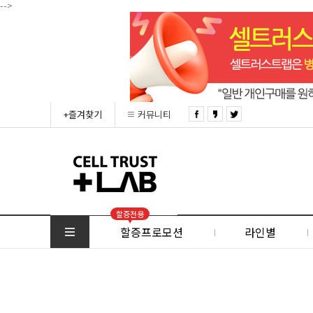
-->
+즐겨찾기
커뮤니티
할증전용
할증프로모션
라인별