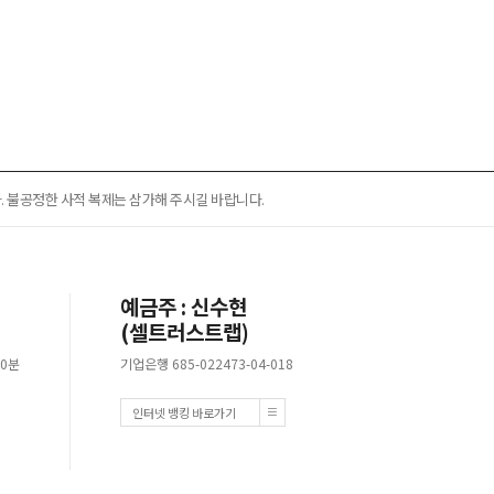
 불공정한 사적 복제는 삼가해 주시길 바랍니다.
예금주 : 신수현
(셀트러스트랩)
30분
기업은행 685-022473-04-018
인터넷 뱅킹 바로가기