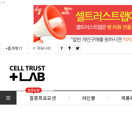
-->
+즐겨찾기
커뮤니티
할증전용
할증프로모션
라인별
제품