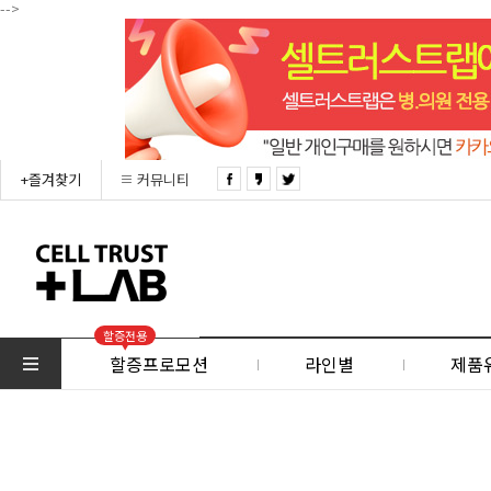
-->
+즐겨찾기
커뮤니티
할증전용
할증프로모션
라인별
제품