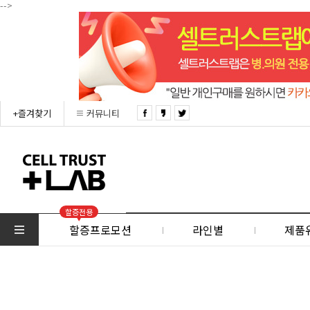
-->
+즐겨찾기
커뮤니티
할증전용
할증프로모션
라인별
제품